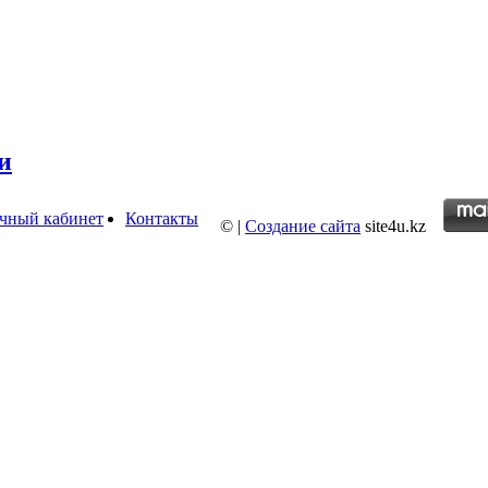
и
чный кабинет
Контакты
©
|
Создание сайта
site4u.kz