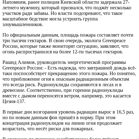
Напомним, ранее полиция Киевской области задержала 27-
летнего мужчину, который признался, что поджёг несколько
участков ради забавы. Но власти подозревают, что такое
масштабное бедствие могла устроить группа
злоумышленников.
По официальным данным, площадь пожара составляет почти
три тысячи гектаров. В свою очередь, экологи Greenpeace
России, которые также мониторят ситуацию, заявляют, что
огонь распространился на более 12-ти тысячах гектаров.
Рашид Алимов, руководитель энергетической программы
Greenpeace России: - Есть надежда, что завтрашний дождь всё-
таки поспособствует прекращению этого пожара. Но понятно,
что приближение огня к опасным радиационным объектам
это всегда риск. Радионуклиды сохраняются в лесах и в
древесине. Соответственно, при горении радионуклиды
вместе с дымом переносятся ветром, например, это касается
Цезия-137.
В первые дни возгорания уровень радиации вырос в 16,5 раз,
но по новым данным фон пришёл в норму. При этом
концетрация радионуклидов на линии огня продолжает
возрастать, что несёт риски для пожарных.