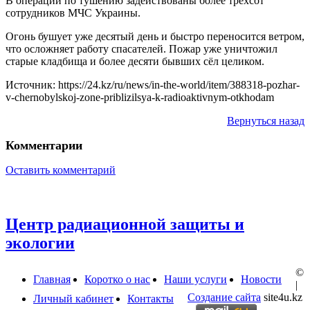
В операции по тушению задействованы более трёхсот
сотрудников МЧС Украины.
Огонь бушует уже десятый день и быстро переносится ветром,
что осложняет работу спасателей. Пожар уже уничтожил
старые кладбища и более десяти бывших сёл целиком.
Источник: https://24.kz/ru/news/in-the-world/item/388318-pozhar-
v-chernobylskoj-zone-priblizilsya-k-radioaktivnym-otkhodam
Вернуться назад
Комментарии
Оставить комментарий
Центр радиационной защиты и
экологии
©
Главная
Коротко о нас
Наши услуги
Новости
|
Создание сайта
site4u.kz
Личный кабинет
Контакты